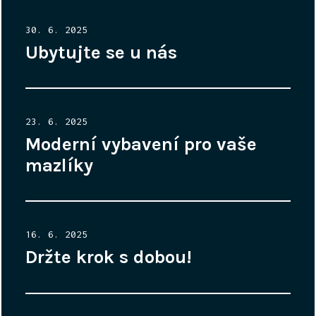
Posted
30. 6. 2025
on
Ubytujte se u nás
Posted
23. 6. 2025
on
Moderní vybavení pro vaše
mazlíky
Posted
16. 6. 2025
on
Držte krok s dobou!