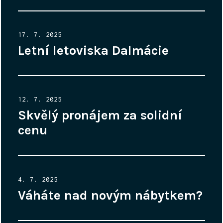
Posted
17. 7. 2025
on
Letní letoviska Dalmácie
Posted
12. 7. 2025
on
Skvělý pronájem za solidní
cenu
Posted
4. 7. 2025
on
Váháte nad novým nábytkem?