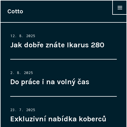
Cotto
WIDGET
Posted
12. 8. 2025
on
Jak dobře znáte Ikarus 280
Posted
2. 8. 2025
on
Do práce i na volný čas
Posted
23. 7. 2025
on
Exkluzivní nabídka koberců