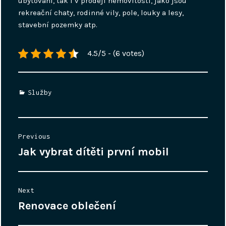
ubytování, tak i v prodeji nemovitostí, jako jsou
rekreační chaty, rodinné vily, pole, louky a lesy,
stavební pozemky atp.
4.5/5 - (6 votes)
Categories
Služby
Navigace
Previous
pro
Jak vybrat dítěti první mobil
Previous
příspěvek
post:
Next
Renovace oblečení
Next
post: