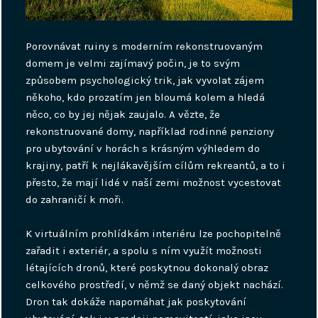
Porovnávat ruiny s moderním rekonstruovaným
domem je velmi zajímavý počin, je to svým
způsobem psychologický trik, jak vyvolat zájem
někoho, kdo prozatím jen bloumá kolem a hledá
něco, co by jej nějak zaujalo. A vězte, že
rekonstruované domy, například rodinné penziony
pro ubytování v horách s krásným výhledem do
krajiny, patří k nejlákavějším cílům rekreantů, a to i
přesto, že mají lidé v naší zemi možnost vycestovat
do zahraničí k moři.
K virtuálním prohlídkám interiéru lze pochopitelně
zařadit i exteriér, a spolu s ním využít možnosti
létajících dronů, které poskytnou dokonalý obraz
celkového prostředí, v němž se daný objekt nachází.
Dron tak dokáže napomáhat jak poskytování