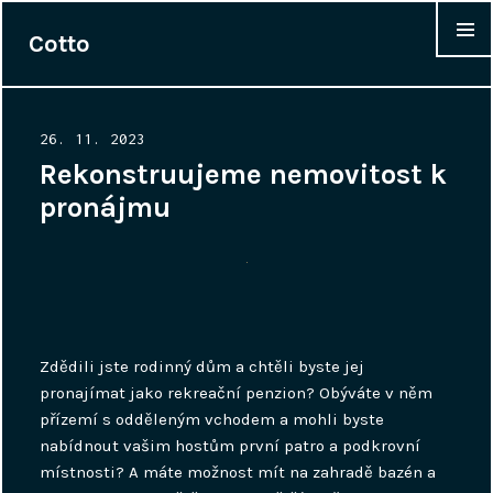
Cotto
WIDGET
Posted
26. 11. 2023
on
Rekonstruujeme nemovitost k
pronájmu
Zdědili jste rodinný dům a chtěli byste jej
pronajímat jako rekreační penzion? Obýváte v něm
přízemí s odděleným vchodem a mohli byste
nabídnout vašim hostům první patro a podkrovní
místnosti? A máte možnost mít na zahradě bazén a