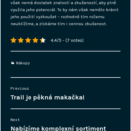
však nemá dostatek znalostí a zkušeností, aby plně
využila jeho potenciál. To by nám však nemělo bránit
jeho použití vyzkoušet – rozhodně tím ničemu
neublížíme, a získáme tím i cennou zkušenost.
4.4/5 - (7 votes)
Categories
Nákupy
Navigace
Previous
pro
Trail je pěkná makačka!
Previous
příspěvek
post:
Next
Nabízíme komplexní sortiment
Next