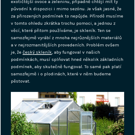
exotičtější ovoce a zeleninu, případně chtějí mít ty
původní k dispozici i mimo sezónu. Je však jasné, že
za přirozených podmínek to nepůjde. Přírodě musíme
v tomto ohledu zkrátka trochu pomoci, a jednou z
věcí, které přitom používáme, je skleník.
Ten se
samozřejmě vyrábí z mnoha nejrůznějších materiálů
a v nejrozmanitějších provedeních. Problém ovšem
je, že
český skleník
, aby fungoval v našich
podmínkách, musí splňovat hned několik základních
podmínek, aby skutečně fungoval. To samé pak platí
samozřejmě i o plodinách, které v něm budeme
pěstovat.