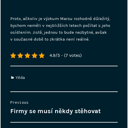
Proto, ačkoliv je výzkum Marsu rozhodně důležitý,
bychom neměli v nejbližších letech počítat s jeho
osídlením. Jistě, jednou to bude nezbytné, avšak
v současné době to zkrátka není reálné.
4.9/5 - (7 votes)
Categories
Věda
Navigace
Previous
pro
Firmy se musí někdy stěhovat
Previous
příspěvek
post: