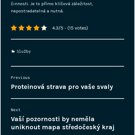
činnosti. Je to přímo klíčová záležitost,
nepostradatelná a nutná.
4.3/5 - (15 votes)
Categories
Služby
Navigace
Previous
pro
Proteinová strava pro vaše svaly
Previous
příspěvek
post:
Next
Vaší pozornosti by neměla
Next
post:
uniknout mapa středočeský kraj