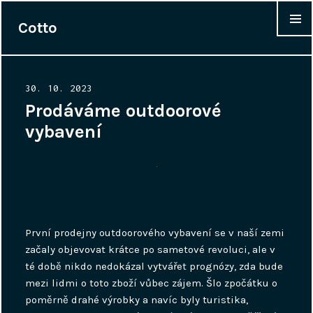
Cotto
WIDGET
Posted
30. 10. 2023
on
Prodáváme outdoorové
vybavení
První prodejny outdoorového vybavení se v naší zemi
začaly objevovat krátce po sametové revoluci, ale v
té době nikdo nedokázal vytvářet prognózy, zda bude
mezi lidmi o toto zboží vůbec zájem. Šlo zpočátku o
poměrně drahé výrobky a navíc byly turistika,