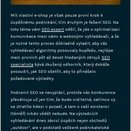
Mít vlastní e-shop je však pouze první krok k
úspěšnému podnikání, tím druhým je řešení SEO. Na
toto téma vám
SEO expert
sdělí, že jde o optimalizaci
komunikace mezi vámi a webovými vyhledávači, a že
je nutné tento proces důkladně vyladit, aby vás
vyhledávací algoritmy posouvaly kupředu, nejlépe
mezi prvních pět až deset hledaných zdrojů.
SEO
specialista
bývá zkušený odborník, který dokáže
posoudit, jak SEO ošetřit, aby to přinášelo
požadované výsledky.
Podcenit SEO se nevyplácí, protože vás konkurence
převálcuje už jen tím, že bude viditelná, zatímco vy
se ztratíte kdesi v pozadí, a tam o vaší existenci
(téměř) nikdo vědět nebude. Na výsledcích
vyhledávání dnes závisí úspěch nejen obchodů
„outdoor“, ale v podstatě veškeré podnikatelské