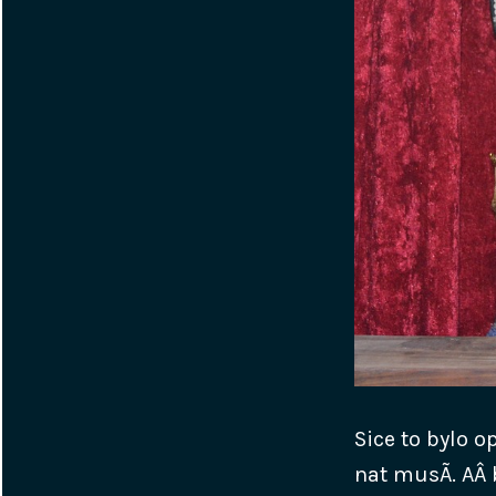
Sice to bylo o
nat musÃ­. AÂ