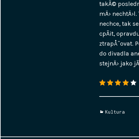
takÃ© posled
mÄ› nechtÄ›l.
nechce, tak 
cpÃ¡t, opravd
ztrapÅˆovat. P
do divadla a
stejnÄ› jako j
Categories
Kultura