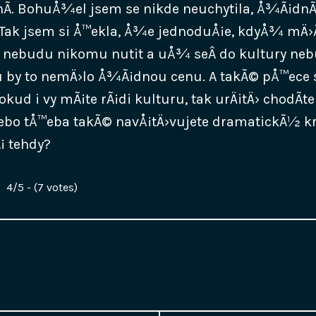
nÃ­. BohuÅ¾el jsem se nikde neuchytila, Å¾Ã¡d
 Tak jsem si Å™ekla, Å¾e jednoduÅ¡e, kdyÅ¾ mÄ›
se nebudu nikomu nutit a uÅ¾ seÂ do kultury ne
u by to nemÄ›lo Å¾Ã¡dnou cenu. A takÃ© pÅ™ece
okud i vy mÃ¡te rÃ¡di kulturu, tak urÄitÄ› chodÃ­t
nebo tÅ™eba takÃ© navÅ¡tÄ›vujete dramatickÃ½ 
Ã¡ tehdy?
4/5 - (7 votes)