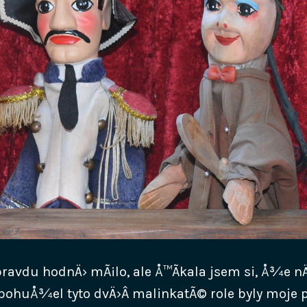
pravdu hodnÄ› mÃ¡lo, ale Å™Ã­kala jsem si, Å¾e nÄ
 bohuÅ¾el tyto dvÄ›Â malinkatÃ© role byly moje p