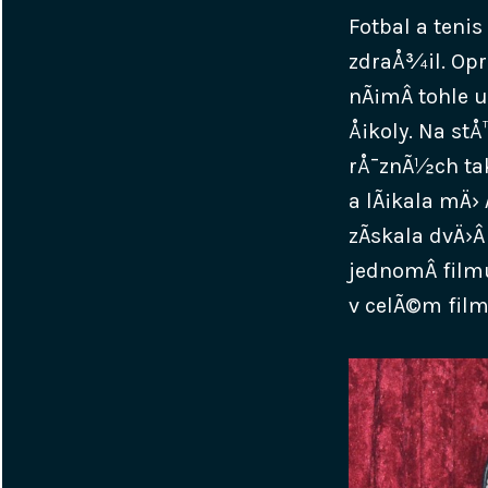
Fotbal a teni
zdraÅ¾il. Opr
nÃ¡mÂ tohle u
Å¡koly. Na st
rÅ¯znÃ½ch tak
a lÃ¡kala mÄ›
zÃ­skala dvÄ›
jednomÂ filmu
v celÃ©m film