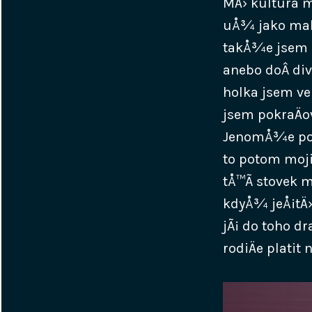
MÄ› kultura m
uÅ¾ jako malÃ
takÅ¾e jsem 
anebo doÂ div
holka jsem v
jsem pokraÄov
JenomÅ¾e poz
to potom moji 
tÅ™Ã­ stovek m
kdyÅ¾ jeÅ¡tÄ›
jÃ¡ do toho 
rodiÄe platit n