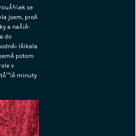
 krouÅ¾ek se
la jsem, proÄ
ky a naÅ¡Ã­
la do
hodnÄ› lÃ¡kala
¾ jsemÂ potom
role v
 tÅ™iÂ minuty