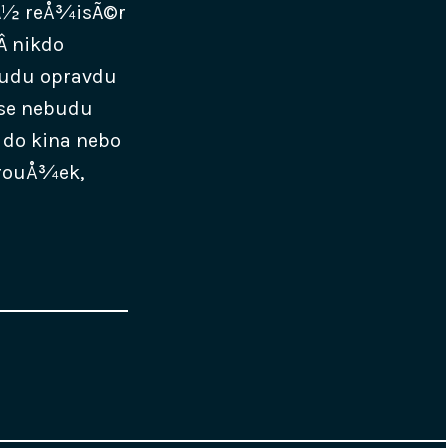
nÃ½ reÅ¾isÃ©r
Â nikdo
budu opravdu
 se nebudu
e do kina nebo
krouÅ¾ek,