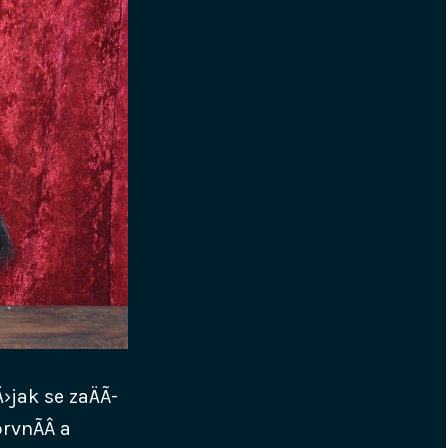
›jak se zaÄÃ­
rvnÃ­Â a