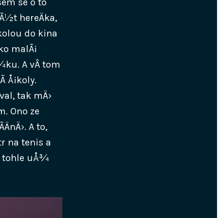
em se o to
Ã½t hereÄka,
olou do kina
ko malÃ¡
¾ku. A vÂ tom
 Å¡koly.
al, tak mÄ›
­m. Ono ze
ÄnÄ›. A to,
r na tenis a
 tohle uÅ¾