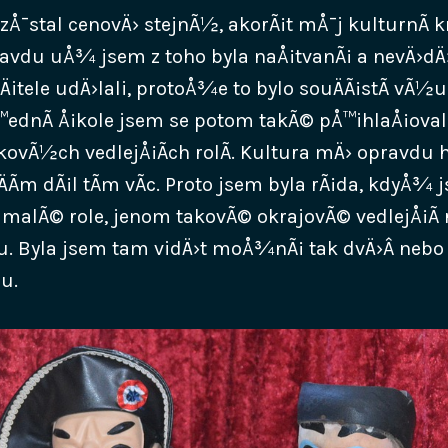
s zÅ¯stal cenovÄ› stejnÃ½, akorÃ¡t mÅ¯j kulturnÃ­
avdu uÅ¾ jsem z toho byla naÅ¡tvanÃ¡ a nevÄ›dÄ›
Äitele udÄ›lali, protoÅ¾e to bylo souÄÃ¡stÃ­ vÃ½u
Å™ednÃ­ Å¡kole jsem se potom takÃ© pÅ™ihlaÅ¡ova
ovÃ½ch vedlejÅ¡Ã­ch rolÃ­. Kultura mÄ› opravdu 
 ÄÃ­m dÃ¡l tÃ­m vÃ­c. Proto jsem byla rÃ¡da, kdyÅ
Â malÃ© role, jenom takovÃ© okrajovÃ© vedlejÅ¡Ã­ 
. Byla jsem tam vidÄ›t moÅ¾nÃ¡ tak dvÄ›Â nebo
u.