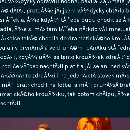
Ä› vÅ¾dycky opravdu hodnÄ› bavila. ZajÃ­mala js
© dÃ­tÄ›, protoÅ¾e jÃ¡ jsem vÅ¾dycky chtÄ›la b
si Å™ekla, Å¾e kdyÅ¾ tÅ™eba budu chodit se Å¡k
adla, Å¾e si mÄ› tam tÅ™eba nÄ›kdo vÅ¡imne. Ja
e Å¡kolce takÃ© chodila do dramatickÃ©ho krouÅ
ala i v prvnÃ­mÂ a ve druhÃ©m roÄnÃ­ku stÅ™ednÃ­
dÄ›ji, kdyÅ¾ uÅ¾ se tento krouÅ¾ek zdraÅ¾ov
rodiÄe vÅ¯bec nechtÄ›li platit a jÃ¡ se ani nedivÃ
Ä›sÃ­ÄnÄ› to zdraÅ¾ili na jedenÃ¡ctÂ stovek mÄ›sÃ­
 mÅ¯j bratr chodil na fotbal a mÅ¯j druhÃ½Â brat
dramatickÃ©ho krouÅ¾ku, tak potom chÃ¡pu, Å¾e
echtÄ›li.